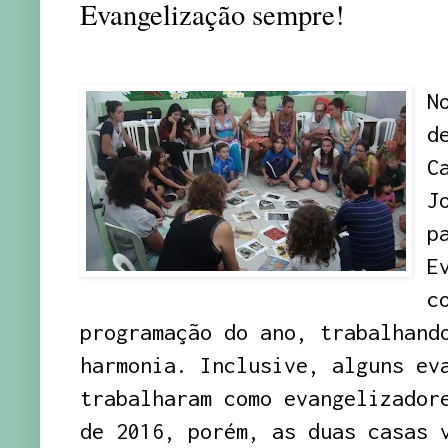
Evangelização sempre!
N
d
C
J
p
E
c
programação do ano, trabalhand
harmonia. Inclusive, alguns ev
trabalharam como evangelizador
de 2016, porém, as duas casas 