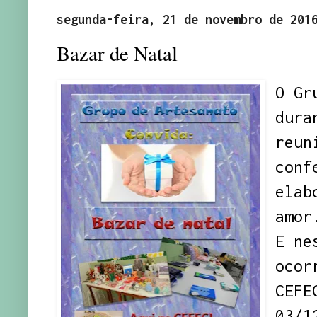
segunda-feira, 21 de novembro de 201
Bazar de Natal
O Gr
dura
reun
conf
elab
amor
E ne
ocor
CEFE
03/1