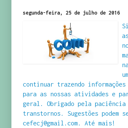
segunda-feira, 25 de julho de 2016
S
a
n
m
n
u
continuar trazendo
informações
para as nossas atividades e pa
geral.
Obrigado pela paciência
transtornos. Sugestões podem s
cefecj@gmail.com. Até mais!