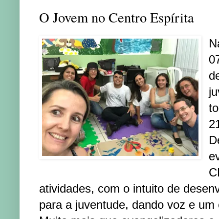
O Jovem no Centro Espírita
Na
0
d
j
t
21
D
e
C
atividades, com o intuito de desen
para a juventude, dando voz e um 